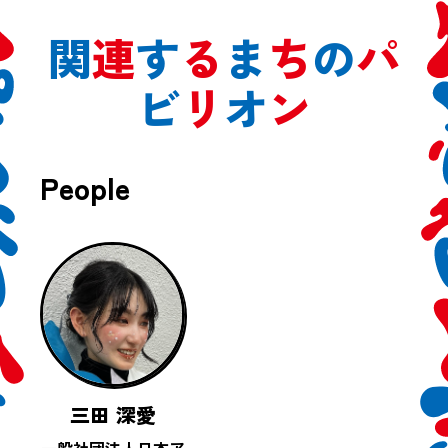
関
連
す
る
ま
ち
の
パ
ビ
リ
オ
ン
People
三田 深愛
一般社団法人日本ア