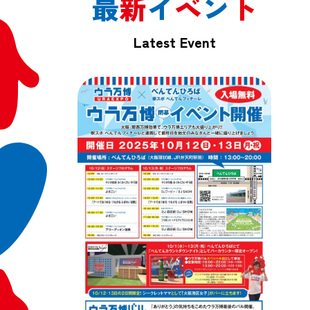
最
新
イ
ベ
ン
ト
Latest Event