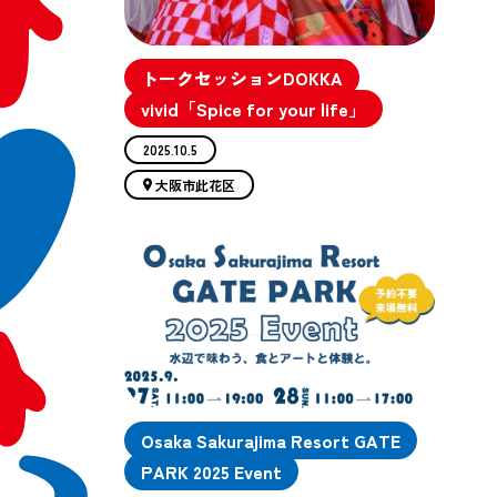
トークセッションDOKKA
vivid「Spice for your life」
2025.10.5
大阪市此花区
Osaka Sakurajima Resort GATE
PARK 2025 Event