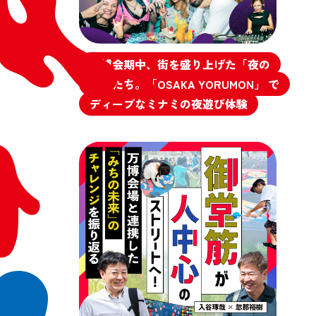
万博会期中、街を盛り上げた「夜の
顔」たち。「OSAKA YORUMON」 で
ディープなミナミの夜遊び体験