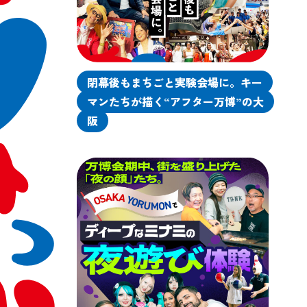
閉幕後もまちごと実験会場に。キー
マンたちが描く“アフター万博”の大
阪