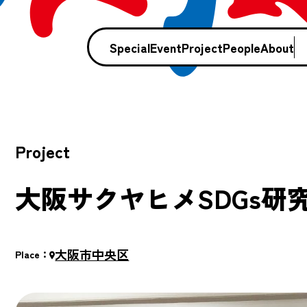
Special
Event
Project
People
About
Project
大阪サクヤヒメSDGs研
大阪市中央区
Place：