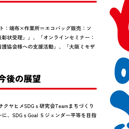
クト：端布×作業所＝エコバッグ販売：ソ
表彰状受理」」、「オンラインセミナー：
看護協会様への支援活動」、「大阪ミモザ
た今後の展望
サクヤヒメSDGｓ研究会Teamまちづくり
、SDGｓGoal ５ジェンダー平等を目指
。