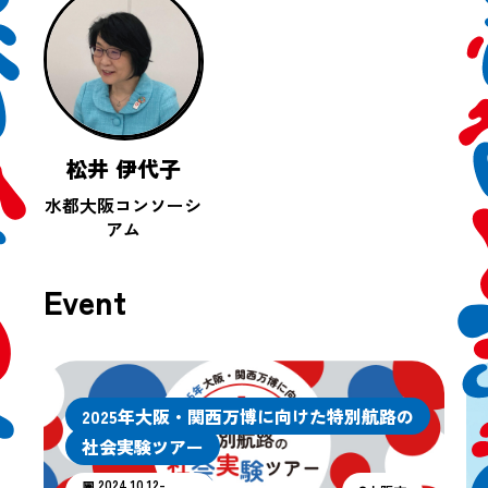
松井 伊代子
水都大阪コンソーシ
アム
Event
2025年大阪・関西万博に向けた特別航路の
社会実験ツアー
📅 2024.10.12-