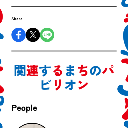
Share
関
連
す
る
ま
ち
の
パ
ビ
リ
オ
ン
People