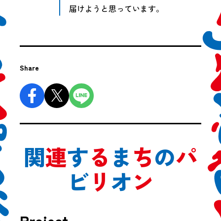
届けようと思っています。
Share
関
連
す
る
ま
ち
の
パ
ビ
リ
オ
ン
Project