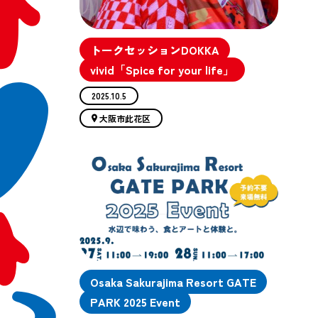
トークセッションDOKKA
vivid「Spice for your life」
2025.10.5
大阪市此花区
Osaka Sakurajima Resort GATE
PARK 2025 Event