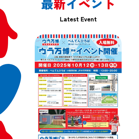
最
新
イ
ベ
ン
ト
Latest Event