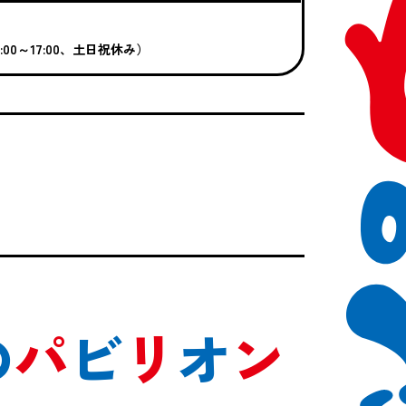
日10:00～17:00、土日祝休み）
の
パ
ビ
リ
オ
ン