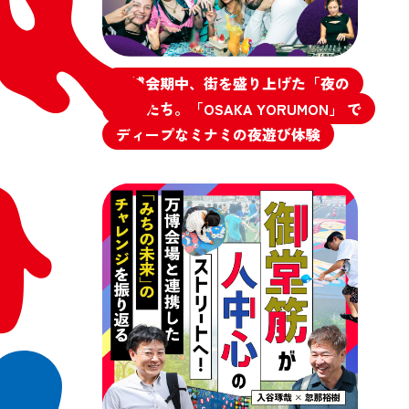
万博会期中、街を盛り上げた「夜の
顔」たち。「OSAKA YORUMON」 で
ディープなミナミの夜遊び体験