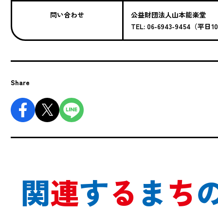
問い合わせ
公益財団法人山本能楽堂
TEL: 06-6943-9454（平
Share
関
連
す
る
ま
ち