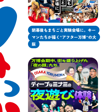
閉幕後もまちごと実験会場に。キー
マンたちが描く“アフター万博”の大
阪