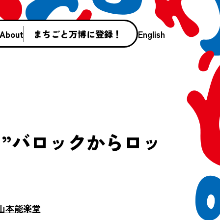
About
まちごと万博に登録！
English
 ”バロックからロッ
山本能楽堂