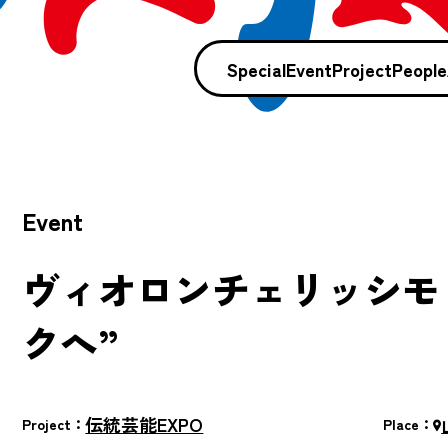
Special
Event
Project
People
Event
ヴィオロンチェリッシモ
クへ”
伝統芸能EXPO
Project：
Place：