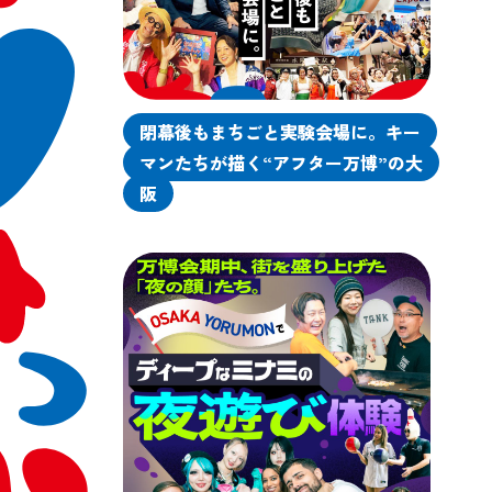
閉幕後もまちごと実験会場に。キー
マンたちが描く“アフター万博”の大
阪