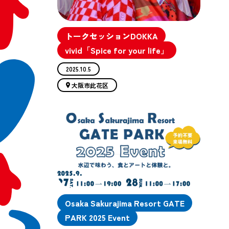
トークセッションDOKKA
vivid「Spice for your life」
2025.10.5
大阪市此花区
Osaka Sakurajima Resort GATE
PARK 2025 Event