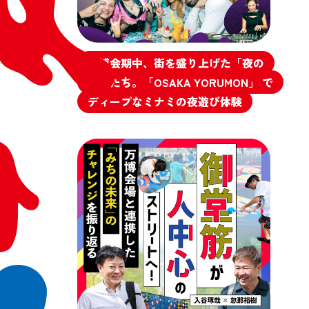
万博会期中、街を盛り上げた「夜の
顔」たち。「OSAKA YORUMON」 で
ディープなミナミの夜遊び体験