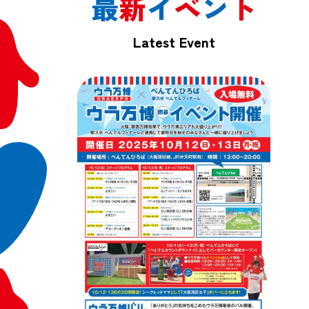
最
新
イ
ベ
ン
ト
Latest Event