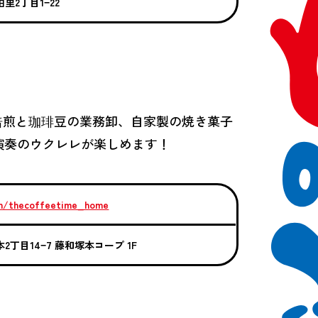
柏里2丁目1−22
で焙煎と珈琲豆の業務卸、自家製の焼き菓子
演奏のウクレレが楽しめます！
om/thecoffeetime_home
本2丁目14−7 藤和塚本コープ 1F